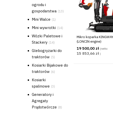
ogrodu i
gospodarstwa
(13)
Mini Walce
(1)
Mini wywrotki
(14)
Wózki Paletowe i
Mikro koparka KINGWAY
(LONCIN engine)
Stackery
(14)
19 500,00 zł
(netto:
Glebogryzarki do
15 853,66 zł
)
traktorów
(5)
Kosiarki Bijakowe do
traktorów
(6)
Kosiarki
spalinowe
(3)
Generatory i
Agregaty
Prądotwórcze
(8)