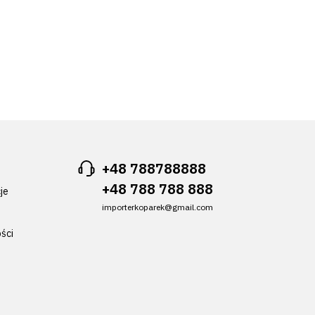
+48 788788888
+48 788 788 888
je
importerkoparek@gmail.com
ści