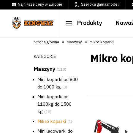
Najniższe ceny w Europie
Szeroka gama modeli
Produkty
Nowoś
»
»
Strona główna
Maszyny
Mikro koparki
Mikro ko
KATEGORIE
Maszyny
(118)
Mini koparki od 800
do 1000 kg
(8)
Mini koparki od
1100kg do 1500
kg
(10)
Mikro koparki
(1)
Mini ładowarki do