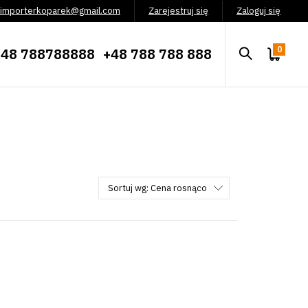
importerkoparek@gmail.com
Zarejestruj się
Zaloguj się
0
+48 788788888
+48 788 788 888
Sortuj wg:
Cena rosnąco