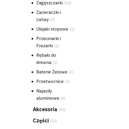
Zagęszczarki
(10)
Zacieraczki i
Listwy
(7)
Ubijaki stopowe
(1)
Przecinarki i
Frezarki
(2)
Rębaki do
drewna
(1)
Baterie Żelowe
(3)
Przetwornice
(2)
Najazdy
aluminiowe
(9)
Akcesoria
(30)
Części
(11)